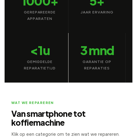
1000+
5+
GEREPAREERDE
JAAR ERVARING
APPARATEN
<1u
3 mnd
GEMIDDELDE
GARANTIE OP
REPARATIETIJD
REPARATIES
WAT WE REPAREREN
Van smartphone tot
koffiemachine
Klik op een categorie om te zien wat we repareren.