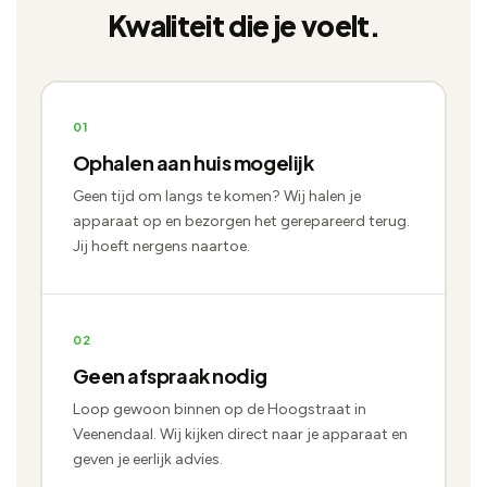
Elektrische grasmaaier / Robotmaaier
Kwaliteit die je voelt.
Strijkijzer / Stoomstrijkstation
Multimeter / Inspectiecamera
Reparatie aanvragen →
Luchtreiniger / Ventilator
Föhn / Scheerapparaat
Reparatie aanvragen →
01
Naaimachine / Weegschaal
Ophalen aan huis mogelijk
Geen tijd om langs te komen? Wij halen je
Reparatie aanvragen →
apparaat op en bezorgen het gerepareerd terug.
Jij hoeft nergens naartoe.
02
Geen afspraak nodig
Loop gewoon binnen op de Hoogstraat in
Veenendaal. Wij kijken direct naar je apparaat en
geven je eerlijk advies.